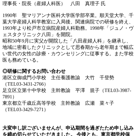
理事長・院長（産婦人科医）
八田 真理子 氏
1990年 聖マリアンナ医科大学医学部卒業。順天堂大学、千
葉大学産婦人科学教室に入局後、関連病院での研修を終え、
1993年より松戸市立病院産婦人科勤務。1998年「ジュノ・ヴ
ェスタクリニック八田」を開院。
昭和50年9月に実父が開院した「八田産婦人科」を継承し、
地域に密着したクリニックとして思春期から老年期まで幅広
い世代の女性の診療・カウンセリングに従事する。また学校
医も務めている。
◎研修に関するお問い合わせ
港区立御成門小学校 主任養護教諭 大竹 千登勢
（TEL03-3431-2766）
足立区立第十中学校 主幹教諭 平澤 規子（TEL03-3987-
7891）
東京都立千歳丘高等学校 主幹教諭 広瀬 菜々子
（TEL03-3429-7271）
大変申し訳ございませんが、申込期間を過ぎたため申し込み
を締め切らせていただきました。 今後とも、東京都学校保