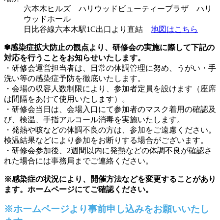
六本木ヒルズ ハリウッドビューティープラザ ハリ
ウッドホール
日比谷線六本木駅1C出口より直結
地図はこちら
✾感染症拡大防止の観点より、研修会の実施に際して下記の
対応を行うことをお知らせいたします。
・研修会運営担当者は、日常の体調管理に努め、うがい・手
洗い等の感染症予防を徹底いたします。
・会場の収容人数制限により、参加者定員を設けます（座席
は間隔をあけて使用いたします）。
・研修会当日は、会場入口にて参加者のマスク着用の確認及
び、検温、手指アルコール消毒を実施いたします。
・発熱や咳などの体調不良の方は、参加をご遠慮ください。
検温結果などにより参加をお断りする場合がございます。
・研修会参加後、2週間以内に発熱などの体調不良が確認さ
れた場合には事務局までご連絡ください。
※感染症の状況により、開催方法などを変更することがあり
ます。ホームページにてご確認ください。
※ホームページより事前申し込みをお願いいたし