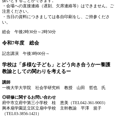
扱いとすることができます。
・会場への直接連絡（遅刻、欠席連絡等）はできません。ご
注意ください。
・当日の資料につきましては各自印刷をし、ご持参くださ
い。
総会
午後2時30分～2時50分
令和7年度 総会
記念講演
午後3時00分～
学校は「多様な子ども」とどう向き合うかー養護
教諭としての関わりを考えるー
講師
一橋大学大学院 社会学研究科 教授
山田 哲也 氏
◎研修に関するお問い合わせ
府中市立府中第三小学校 桂 恵美（TEL042-361-9003）
興本扇学園足立区立扇中学校 主幹教諭 平澤 規子
（TEL03-3856-1421）