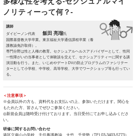
多様な性を考える-セクシュアルマイ
ノリティーって何？-
講師
飯田 亮瑠
ダイビーノン代表
氏
国際基督教大学卒業。東京福祉大学通信課程卒業（養
護教諭免許取得）。
専門分野は性と人権の教育。セクシュアルヘルスアドバイザーとして、性同
一性障がいの当事者として体験談を交えて、セクシュアリティーに関する講
演活動を行う。また、いじめやデートDVの防止プログラムのファシリテー
ターとして小学校、中学校、高等学校、大学でワークショップ等も行ってい
る。
＜注意事項＞
※会員以外の方も、資料代をお支払いの上、参加いただけます。関心を
もたれた方、皆さんでぜひご参加ください。
◎新規会員は随時受け付けております。当日受付にてお申し込みくださ
い。
研修に関するお問い合わせ
港区立南山小学校 主任養護教諭 大竹 千登勢（TEL03-3403-5773）