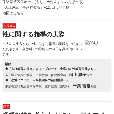
牛込箪笥区民ホール(うしごめたんすくみんほーる)
○大江戸線「牛込神楽坂」A1出口より直結
地図はこちら
実践発表
性に関する指導の実際
２人の先生方から、性に関する指導の実践をご紹介い
ただきます。各教科での取組みの様子を具体的に伺い
ます。
講師
◆「人権教育の視点によるアプローチ～中学校の性教育実践より～」
樋上 典子
足立区立第八中学校 主幹教諭（保健体育科）
先生
◆「恋愛について ～高校理科の補習講座～」
千葉 吉裕
東京都立晴海総合高等学校 主幹教諭（生物科）
先生
講演