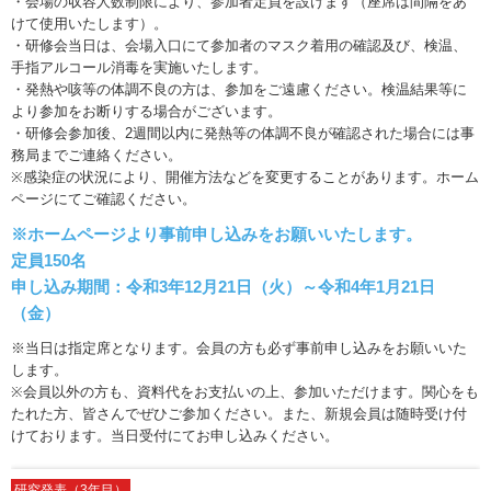
・会場の収容人数制限により、参加者定員を設けます（座席は間隔をあ
けて使用いたします）。
・研修会当日は、会場入口にて参加者のマスク着用の確認及び、検温、
手指アルコール消毒を実施いたします。
・発熱や咳等の体調不良の方は、参加をご遠慮ください。検温結果等に
より参加をお断りする場合がございます。
・研修会参加後、2週間以内に発熱等の体調不良が確認された場合には事
務局までご連絡ください。
※感染症の状況により、開催方法などを変更することがあります。ホーム
ページにてご確認ください。
※ホームページより事前申し込みをお願いいたします。
定員150名
申し込み期間：令和3年12月21日（火）～令和4年1月21日
（金）
※当日は指定席となります。会員の方も必ず事前申し込みをお願いいた
します。
※会員以外の方も、資料代をお支払いの上、参加いただけます。関心をも
たれた方、皆さんでぜひご参加ください。また、新規会員は随時受け付
けております。当日受付にてお申し込みください。
研究発表（3年目）