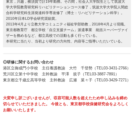
東京，川越，横須賀で計19年勤務。その間，社会人大学院生として筑波大
学大学院教育研究科リハビリテーションコース修了，筑波大学大学院人間総
合科学研究科生涯発達科学専攻修了（博士：リハビリテーション科学）。
2010年日本LD学会研究奨励賞。
2013年4月より立教大学コミュニティ福祉学部助教，2018年4月より現職。
東京都教育庁 都立学校「自立支援チーム」派遣事業 統括スーパーヴァイ
ザーを務めるなど、都立高校での活動も多く行っている。
本研究に当たり、当初より研究の方向性、内容等ご指導いただいている。
◎研修に関するお問い合わせ
港区立御成門小学校 主任養護教諭 大竹 千登勢（TEL03-3431-2766）
荒川区立第十中学校 主幹教諭 平澤 規子（TEL03-3887-7891）
東京都立千歳丘高等学校 主幹教諭 広瀬 菜々子（TEL03-3429-7271）
大変申し訳ございませんが、収容可能人数を超えたため申し込みを締め
切らせていただきました。 今後とも、東京都学校保健研究会をよろしく
お願いいたします。