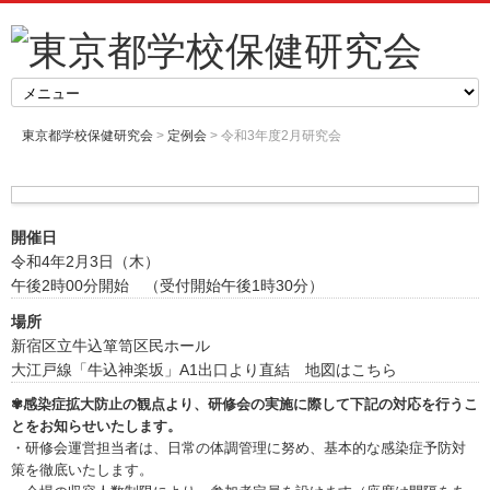
東京都学校保健研究会
>
定例会
> 令和3年度2月研究会
開催日
令和4年2月3日（木）
午後2時00分開始 （受付開始午後1時30分）
場所
新宿区立牛込箪笥区民ホール
大江戸線「牛込神楽坂」A1出口より直結
地図はこちら
✾感染症拡大防止の観点より、研修会の実施に際して下記の対応を行うこ
とをお知らせいたします。
・研修会運営担当者は、日常の体調管理に努め、基本的な感染症予防対
策を徹底いたします。