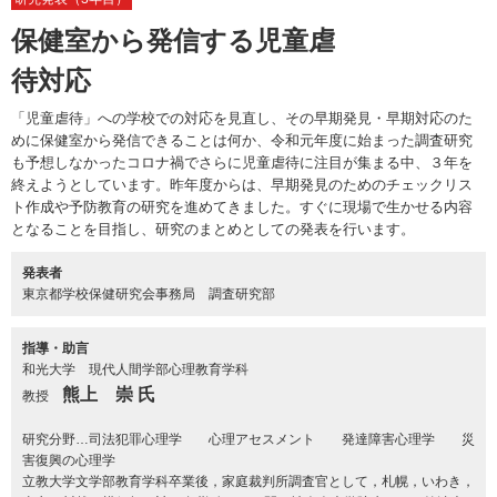
保健室から発信する児童虐
待対応
「児童虐待」への学校での対応を見直し、その早期発見・早期対応のた
めに保健室から発信できることは何か、令和元年度に始まった調査研究
も予想しなかったコロナ禍でさらに児童虐待に注目が集まる中、３年を
終えようとしています。昨年度からは、早期発見のためのチェックリス
ト作成や予防教育の研究を進めてきました。すぐに現場で生かせる内容
となることを目指し、研究のまとめとしての発表を行います。
発表者
東京都学校保健研究会事務局 調査研究部
指導・助言
和光大学 現代人間学部心理教育学科
熊上 崇 氏
教授
研究分野…司法犯罪心理学 心理アセスメント 発達障害心理学 災
害復興の心理学
立教大学文学部教育学科卒業後，家庭裁判所調査官として，札幌，いわき，